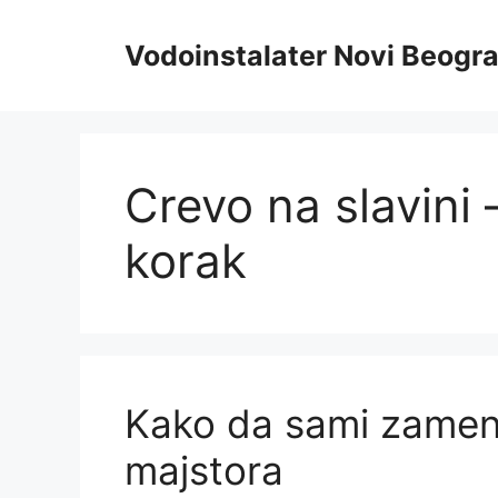
Skip
to
Vodoinstalater Novi Beogr
content
Crevo na slavini
korak
Kako da sami zameni
majstora